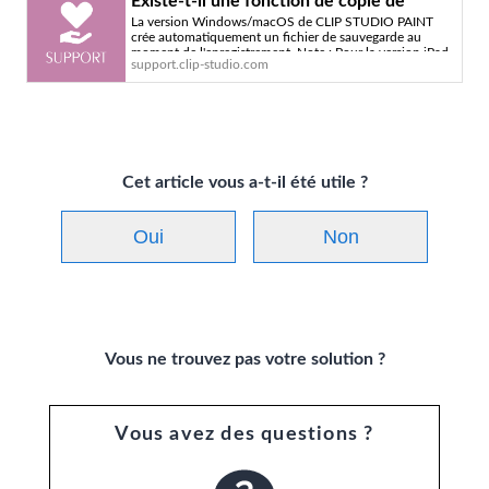
Existe-t-il une fonction de copie de
La version Windows/macOS de CLIP STUDIO PAINT
sauvegarde dans CLIP STUDIO PAINT ? -
crée automatiquement un fichier de sauvegarde au
Service officiel d'assistance de CLIP
moment de l'enregistrement. Note : Pour la version iPad
support.clip-studio.com
STUDIO
Cet article vous a-t-il été utile ?
Oui
Non
Vous ne trouvez pas votre solution ?
Vous avez des questions ?