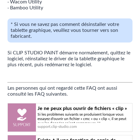
· Wacom Utility
· Bamboo Utility
* Si vous ne savez pas comment désinstaller votre
tablette graphique, veuillez vous tourner vers son
fabricant.
Si CLIP STUDIO PAINT démarre normalement, quittez le
logiciel, réinstallez le driver de la tablette graphique le
plus récent, puis redémarrez le logiciel.
Les personnes qui ont regardé cette FAQ ont aussi
consulté les FAQ suivantes.
Je ne peux plus ouvrir de fichiers « clip »
Si les problèmes suivants se produisent lorsque vous
ou « cmc » - Service officiel d'assistance
essayez d'ouvrir un fichier « cmc » ou « clip », il se peut
de CLIP STUDIO
que les données soient corrompues. U
support.clip-studio.com