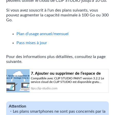
peuvent utiliser le cloud de CLIP STUDIO jusqu'à 10 Go.
Si vous avez souscrit à l'un des plans suivants, vous
pouvez augmenter la capacité maximale à 100 Go ou 300
Go.
Plan d’usage annuel/mensuel
Pass mises à jour
Pour des informations plus détaillées, consultez la page
suivante.
7. Ajouter ou supprimer de l’espace de
Compatible avec CLIP STUDIO PAINT version 3.2.2 Le
stockage dans le cloud « Comment
service cloud de CLIP STUDIO est disponible gratu...
utiliser le service cloud ? #7 » par
tips.clip-studio.com
ClipStudioOfficial - Astuces pour dessiner
| CLIP STUDIO TIPS
Attention
・Les plans smartphones ne sont pas concernés par la