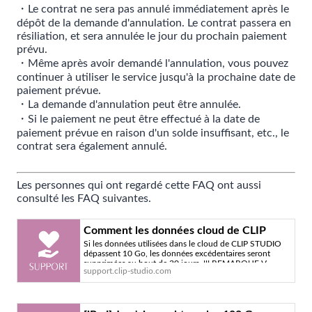
・Le contrat ne sera pas annulé immédiatement après le
dépôt de la demande d'annulation. Le contrat passera en
résiliation, et sera annulée le jour du prochain paiement
prévu.
・Même après avoir demandé l'annulation, vous pouvez
continuer à utiliser le service jusqu'à la prochaine date de
paiement prévue.
・La demande d'annulation peut être annulée.
・Si le paiement ne peut être effectué à la date de
paiement prévue en raison d'un solde insuffisant, etc., le
contrat sera également annulé.
Les personnes qui ont regardé cette FAQ ont aussi
consulté les FAQ suivantes.
Comment les données cloud de CLIP
Si les données utilisées dans le cloud de CLIP STUDIO
STUDIO sont-elles supprimées ? -
dépassent 10 Go, les données excédentaires seront
Service officiel d'assistance de CLIP
supprimées au bout de 30 jours. !!! REMARQUE V
support.clip-studio.com
STUDIO