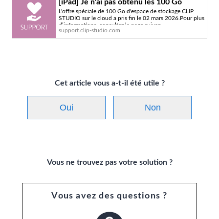
[iPad] Je n'ai pas obtenu les 100 Go
L'offre spéciale de 100 Go d'espace de stockage CLIP
d'espace cloud - Service officiel
STUDIO sur le cloud a pris fin le 02 mars 2026.Pour plus
d'assistance de CLIP STUDIO
d’informations, consultez la page suivan
support.clip-studio.com
Cet article vous a-t-il été utile ?
Oui
Non
Vous ne trouvez pas votre solution ?
Vous avez des questions ?