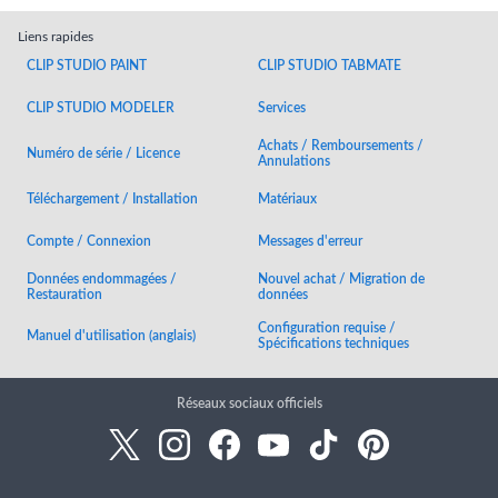
Liens rapides
CLIP STUDIO PAINT
CLIP STUDIO TABMATE
CLIP STUDIO MODELER
Services
Achats / Remboursements /
Numéro de série / Licence
Annulations
Téléchargement / Installation
Matériaux
Compte / Connexion
Messages d'erreur
Données endommagées /
Nouvel achat / Migration de
Restauration
données
Configuration requise /
Manuel d'utilisation (anglais)
Spécifications techniques
Réseaux sociaux officiels