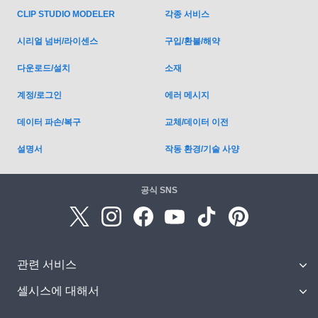
각종 서비스
CLIP STUDIO MODELER
시리얼 넘버/라이센스
구입/환불/해약
다운로드/설치
소재
계정/로그인
에러 메시지
데이터 파손/복구
교체/데이터 이전
설명서
작동 환경/기술 사양
공식 SNS
관련 서비스
셀시스에 대해서