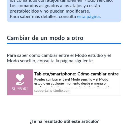
los comandos con atajos también en Modo sencillo.
Los comandos asignados a los atajos ya están
prestablecidos y no pueden modificarse.
Para saber más detalles, consulta
esta página
.
Cambiar de un modo a otro
Para saber cómo cambiar entre el Modo estudio y el
Modo sencillo, consulta la página siguiente.
Tableta/smartphone: Cómo cambiar entre
Puedes cambiar entre el Modo sencillo y el Modo
el Modo estudio y el Modo sencillo -
estudio en cualquier momento desde el menú o
Servicio técnico oficial de CLIP STUDIO
mediante el botón correspondiente.A continuación,
support.clip-studio.com
encontr
¿Te ha resultado útil este artículo?