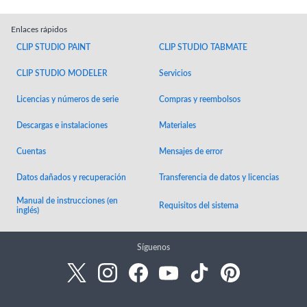
Enlaces rápidos
CLIP STUDIO PAINT
CLIP STUDIO TABMATE
CLIP STUDIO MODELER
Servicios
Licencias y números de serie
Compras y reembolsos
Descargas e instalaciones
Materiales
Cuentas
Mensajes de error
Datos dañados y recuperación
Transferencia de datos y licencias
Manual de instrucciones (en
Requisitos del sistema
inglés)
Síguenos