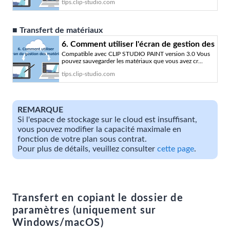
tips.clip-studio.com
- Astuces pour dessiner | CLIP STUDIO
TIPS
■ Transfert de matériaux
6. Comment utiliser l'écran de gestion des
Compatible avec CLIP STUDIO PAINT version 3.0 Vous
matériaux « Comment utiliser le service
pouvez sauvegarder les matériaux que vous avez cr...
cloud ? #6 » par ClipStudioOfficial -
tips.clip-studio.com
Astuces pour dessiner | CLIP STUDIO
TIPS
REMARQUE
Si l'espace de stockage sur le cloud est insuffisant,
vous pouvez modifier la capacité maximale en
fonction de votre plan sous contrat.
Pour plus de détails, veuillez consulter
cette page
.
Transfert en copiant le dossier de
paramètres (uniquement sur
Windows/macOS)