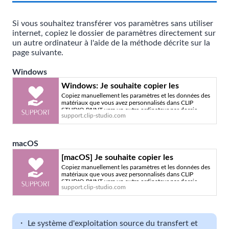
Si vous souhaitez transférer vos paramètres sans utiliser
internet, copiez le dossier de paramètres directement sur
un autre ordinateur à l'aide de la méthode décrite sur la
page suivante.
Windows
Windows: Je souhaite copier les
Copiez manuellement les paramètres et les données des
paramètres personnalisés de CLIP
matériaux que vous avez personnalisés dans CLIP
STUDIO PAINT sur un autre ordinateur -
STUDIO PAINT vers un autre ordinateur par dossie
support.clip-studio.com
Service officiel d'assistance de CLIP
STUDIO
macOS
[macOS] Je souhaite copier les
Copiez manuellement les paramètres et les données des
paramètres personnalisés de CLIP
matériaux que vous avez personnalisés dans CLIP
STUDIO PAINT sur un autre ordinateur -
STUDIO PAINT vers un autre ordinateur par dossie
support.clip-studio.com
Service officiel d'assistance de CLIP
STUDIO
・ Le système d'exploitation source du transfert et