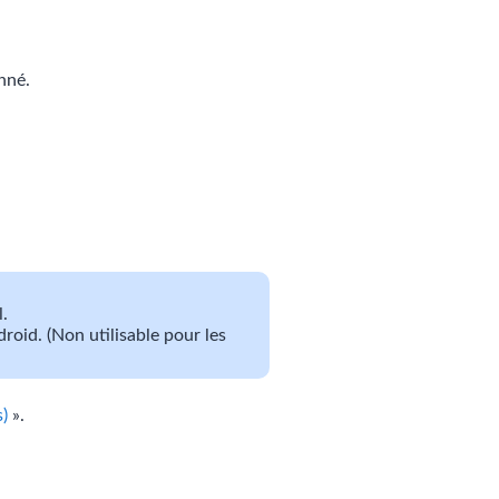
onné.
l.
roid. (Non utilisable pour les
)
».