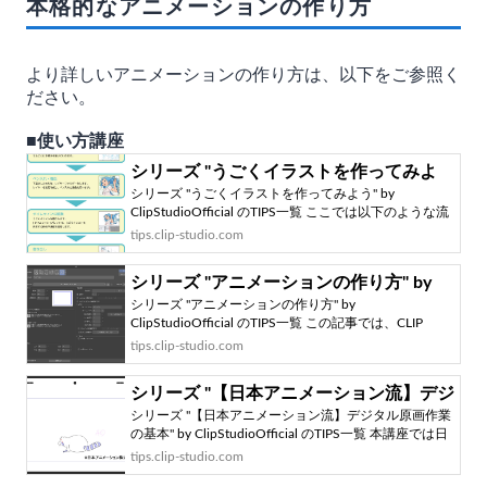
本格的なアニメーションの作り方
より詳しいアニメーションの作り方は、以下をご参照く
ださい。
■使い方講座
シリーズ "うごくイラストを作ってみよ
シリーズ "うごくイラストを作ってみよう" by
う" by ClipStudioOfficial のTIPS一覧 - お
ClipStudioOfficial のTIPS一覧 ここでは以下のような流
絵かきのコツ | CLIP STUDIO TIPS
れで、うごくイラストを描いていきます。
tips.clip-studio.com
シリーズ "アニメーションの作り方" by
シリーズ "アニメーションの作り方" by
ClipStudioOfficial のTIPS一覧 - お絵かき
ClipStudioOfficial のTIPS一覧 この記事では、CLIP
のコツ | CLIP STUDIO TIPS
STUDIO PAINTでアニメーション作成をするための、基
tips.clip-studio.com
本機能、用語を解説します。作りたいアニメーション
の種類にかかわらず、必要になる知識です。是非一
シリーズ "【日本アニメーション流】デジ
度、確認してみてください。 以下のページで、アニメ
ーション機能を使った簡単なトレーニングのためのチ
シリーズ "【日本アニメーション流】デジタル原画作業
タル原画作業の基本" by
ュートリアルを紹介してい...
の基本" by ClipStudioOfficial のTIPS一覧 本講座では日
ClipStudioOfficial のTIPS一覧 - お絵かき
本アニメーション株式会社のデジタル作画作業のやり
tips.clip-studio.com
のコツ | CLIP STUDIO TIPS
方を基本に、CLIP STUDIO PAINTでのアニメーション