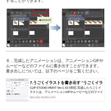
することができます。
６．完成したアニメーションは、アニメーションGIFや
ムービーなどのファイルに書き出すことができます。
書き出しについては、以下のページをご覧ください。
7.うごくイラストを書き出す "うごくイラ
CLIP STUDIO PAINT Ver.1.10.5対応 完成したうごくイ
ストを作ってみよう #7" by
ラストは、アニメーションGIFやムービーなどのファイ
ClipStudioOfficial - お絵かきのコツ | CLIP
ルに書き出せます。書き出したファイルは、SNSなど
tips.clip-studio.com
STUDIO TIPS
を使用して、WEB上...